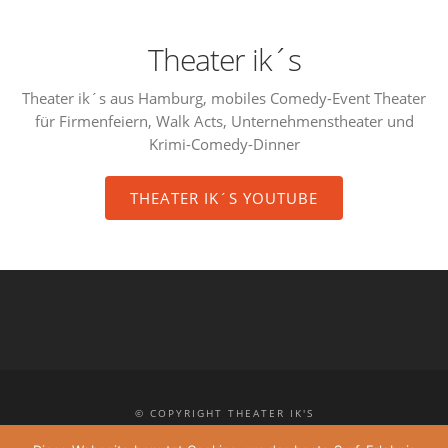
Theater ik´s
Theater ik´s aus Hamburg, mobiles Comedy-Event Theater
für Firmenfeiern, Walk Acts, Unternehmenstheater und
Krimi-Comedy-Dinner
THEATER IK´S YOUTUBE
© COPYRIGHT THEATER IK'S
KONTAKT
IMPRESSUM
DATENSCHUTZ